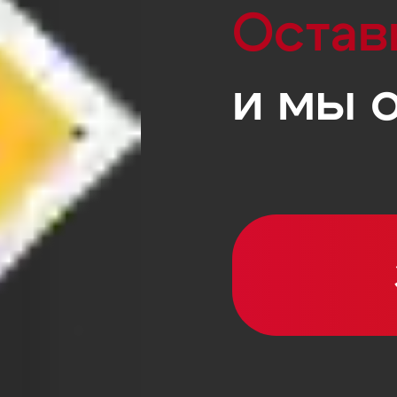
Остав
и мы 